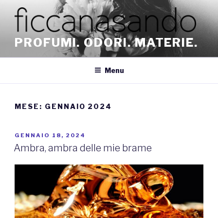
Salta
al
contenuto
PROFUMI. ODORI. MATERIE.
Menu
MESE:
GENNAIO 2024
PUBBLICATO
GENNAIO 18, 2024
IL
Ambra, ambra delle mie brame