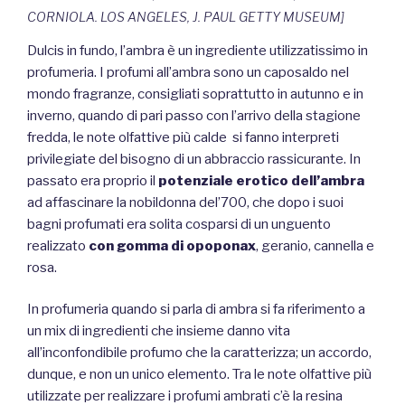
CORNIOLA. LOS ANGELES, J. PAUL GETTY MUSEUM]
Dulcis in fundo, l’ambra è un ingrediente utilizzatissimo in
profumeria. I profumi all’ambra sono un caposaldo nel
mondo fragranze, consigliati soprattutto in autunno e in
inverno, quando di pari passo con l’arrivo della stagione
fredda, le note olfattive più calde si fanno interpreti
privilegiate del bisogno di un abbraccio rassicurante. In
passato era proprio il
potenziale erotico dell’ambra
ad affascinare la nobildonna del’700, che dopo i suoi
bagni profumati era solita cosparsi di un unguento
realizzato
con gomma di opoponax
, geranio, cannella e
rosa.
In profumeria quando si parla di ambra si fa riferimento a
un mix di ingredienti che insieme danno vita
all’inconfondibile profumo che la caratterizza; un accordo,
dunque, e non un unico elemento. Tra le note olfattive più
utilizzate per realizzare i profumi ambrati c’è la resina