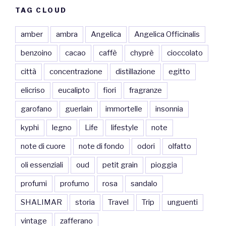
TAG CLOUD
amber
ambra
Angelica
Angelica Officinalis
benzoino
cacao
caffè
chyprè
cioccolato
città
concentrazione
distillazione
egitto
elicriso
eucalipto
fiori
fragranze
garofano
guerlain
immortelle
insonnia
kyphi
legno
Life
lifestyle
note
note di cuore
note di fondo
odori
olfatto
oli essenziali
oud
petit grain
pioggia
profumi
profumo
rosa
sandalo
SHALIMAR
storia
Travel
Trip
unguenti
vintage
zafferano