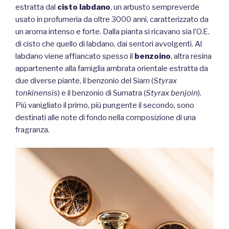
estratta dal
cisto labdano
, un arbusto sempreverde
usato in profumeria da oltre 3000 anni, caratterizzato da
un aroma intenso e forte. Dalla pianta si ricavano sia l’O.E.
di cisto che quello di labdano, dai sentori avvolgenti. Al
labdano viene affiancato spesso il
benzoino
, altra resina
appartenente alla famiglia ambrata orientale estratta da
due diverse piante, il benzonio del Siam (
Styrax
tonkinensis
) e il benzonio di Sumatra (
Styrax benjoin
).
Più vanigliato il primo, più pungente il secondo, sono
destinati alle note di fondo nella composizione di una
fragranza.